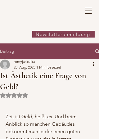
Newsletteranmeldung
Beitrag
romyjaskulka
28. Aug. 2023
1 Min. Lesezeit
Ist Ästhetik eine Frage von
Geld?
Mit NaN von 5 Sternen bewertet.
Zeit ist Geld, heißt es. Und beim 
Anblick so manchen Gebäudes 
bekommt man leider einen guten 
Eindruck, zu was das in letzter 